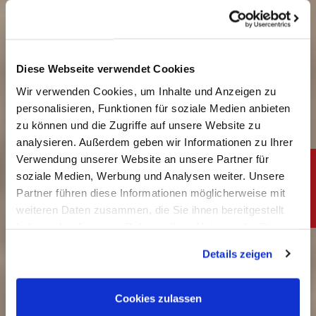
Diese Webseite verwendet Cookies
Wir verwenden Cookies, um Inhalte und Anzeigen zu
personalisieren, Funktionen für soziale Medien anbieten
Wassergeführt
zu können und die Zugriffe auf unsere Website zu
analysieren. Außerdem geben wir Informationen zu Ihrer
Verwendung unserer Website an unsere Partner für
soziale Medien, Werbung und Analysen weiter. Unsere
Heizen
Partner führen diese Informationen möglicherweise mit
weiteren Daten zusammen, die Sie ihnen bereitgestellt
haben oder die sie im Rahmen Ihrer Nutzung der Dienste
gesammelt haben. Sie geben Einwilligung zu unseren
Details zeigen
Cookies, wenn Sie unsere Webseite weiterhin nutzen.
Effizienz steigern
Impressum
|
Datenschutz
Cookies zulassen