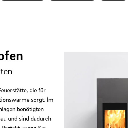
ofen
rten
euerstätte, die für
tionswärme sorgt. Im
Anlagen benötigten
au und sind dadurch
. Perfekt, wenn Sie