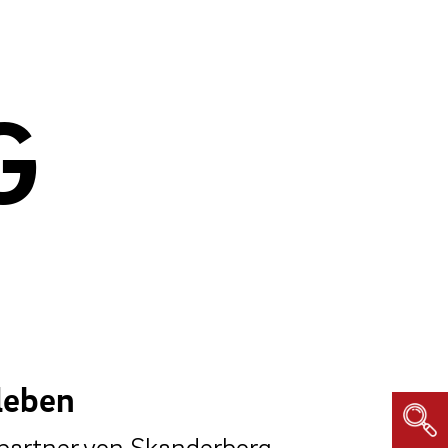
G
leben
spartner von Skanderborg