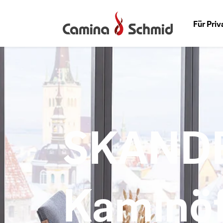
Für Pri
SKAND
Kaminö