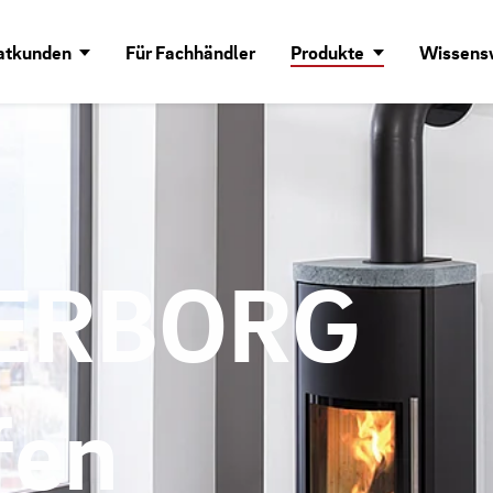
vatkunden
Für Fachhändler
Produkte
Wissens
ERBORG
fen