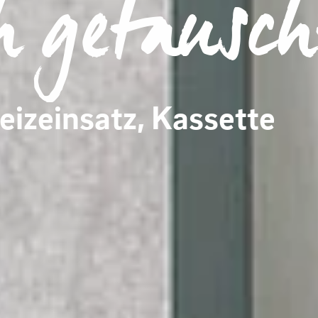
h getausch
eizeinsatz, Kassette