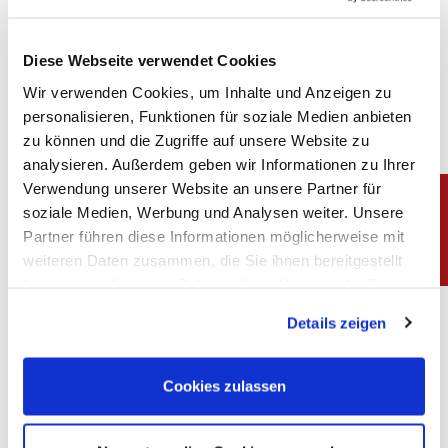
Bei Versendung der Ware auf Wunsch des Käufers geht
die Gefahr des zufälligen Untergangs und der zufälligen
Diese Webseite verwendet Cookies
Verschlechterung der Ware im Zeitpunkt der
Wir verwenden Cookies, um Inhalte und Anzeigen zu
Absendung auf den Käufer über.
personalisieren, Funktionen für soziale Medien anbieten
zu können und die Zugriffe auf unsere Website zu
analysieren. Außerdem geben wir Informationen zu Ihrer
§ 7 Eigentumsvorbehalt
Verwendung unserer Website an unsere Partner für
soziale Medien, Werbung und Analysen weiter. Unsere
(1) Bis zum vollständigen Eingang aller Zahlungen
Partner führen diese Informationen möglicherweise mit
verbleibt die Ware in unserem Eigentum. Bei
weiteren Daten zusammen, die Sie ihnen bereitgestellt
Vertragsverletzungen des Käufers, einschließlich
haben oder die sie im Rahmen Ihrer Nutzung der Dienste
Zahlungsverzug, sind wir berechtigt, die Ware
gesammelt haben. Sie geben Einwilligung zu unseren
zurückzunehmen.
Details zeigen
Cookies, wenn Sie unsere Webseite weiterhin nutzen.
Impressum
|
Datenschutz
(2) Der Käufer hat die Ware pfleglich zu behandeln,
Cookies zulassen
angemessen zu versichern und, soweit erforderlich, zu
warten.