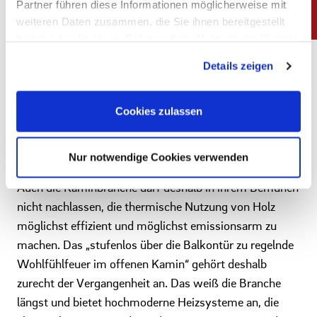
Partner führen diese Informationen möglicherweise mit
und die Weltmeere, von uns Menschen vermehrt und
weiteren Daten zusammen, die Sie ihnen bereitgestellt
vergrößert werden können und das Holz unablässig
haben oder die sie im Rahmen Ihrer Nutzung der Dienste
nachwächst, ist und bleibt das Multitalent Holz eine
gesammelt haben. Sie geben Einwilligung zu unseren
Details zeigen
knappe Ressource. Sie ist zugleich ein Opfer des
Cookies, wenn Sie unsere Webseite weiterhin nutzen.
Impressum
|
Datenschutz
Klimawandels und einer unserer möglichen „Retter“.
Um die Wälder nicht zu überfordern müssen gerade wir
Cookies zulassen
in unserer wohlhabenden, technisch hoch entwickelten
Volkswirtschaft sehr darauf achten, mit dieser knappen
Nur notwendige Cookies verwenden
Ressource verantwortlich umzugehen.
Auch die Kaminbranche darf deshalb in ihrem Bemühen
nicht nachlassen, die thermische Nutzung von Holz
möglichst effizient und möglichst emissionsarm zu
machen. Das „stufenlos über die Balkontür zu regelnde
Wohlfühlfeuer im offenen Kamin“ gehört deshalb
zurecht der Vergangenheit an. Das weiß die Branche
längst und bietet hochmoderne Heizsysteme an, die