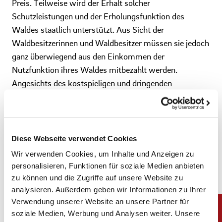
Preis. Teilweise wird der Erhalt solcher
Schutzleistungen und der Erholungsfunktion des
Waldes staatlich unterstützt. Aus Sicht der
Waldbesitzerinnen und Waldbesitzer müssen sie jedoch
ganz überwiegend aus den Einkommen der
Nutzfunktion ihres Waldes mitbezahlt werden.
Angesichts des kostspieligen und dringenden
Waldumbaus zählt jeder Euro – auch und ausdrücklich
jeder Euro, der unter den Bedingungen einer
verantwortlichen und nachhaltigen Forstwirtschaft für
Energieholzsortimente eingenommen werden kann.
Diese Webseite verwendet Cookies
Wir verwenden Cookies, um Inhalte und Anzeigen zu
personalisieren, Funktionen für soziale Medien anbieten
zu können und die Zugriffe auf unsere Website zu
Welchen Beitrag kann die Kaminbranche leisten, um
analysieren. Außerdem geben wir Informationen zu Ihrer
den Wald zu schützen und gleichzeitig als Ressource
Verwendung unserer Website an unsere Partner für
verantwortungsvoll zu nutzen?
soziale Medien, Werbung und Analysen weiter. Unsere
BK:
Obwohl Wälder als CO2-Senken, anders als Moore