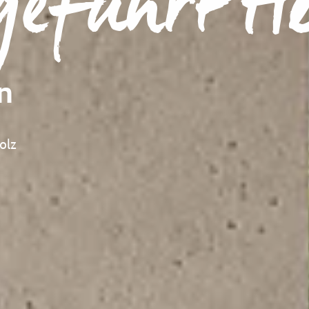
geführt He
rn
Holz