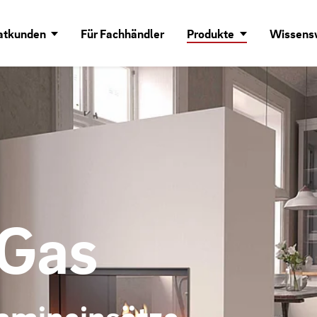
vatkunden
Für Fachhändler
Produkte
Wissens
 Gas
amineinsätze