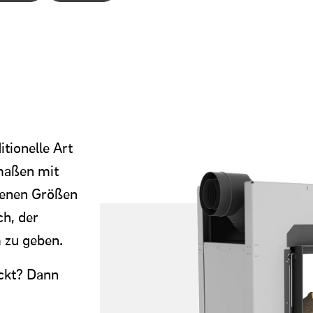
tionelle Art
maßen mit
denen Größen
ch, der
m zu geben.
eckt? Dann