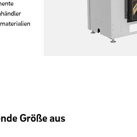
mente
hhändler
smaterialien
ende Größe aus