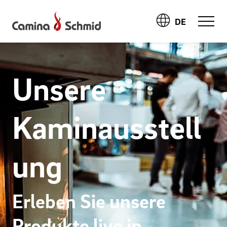
DE
Unsere
Kaminausstell
ung
Erleben Sie unsere
Produkte live in