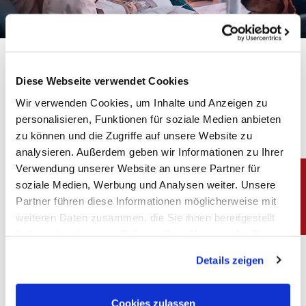
Verantwortung und
Diese Webseite verwendet Cookies
Wir verwenden Cookies, um Inhalte und Anzeigen zu
Qualität
personalisieren, Funktionen für soziale Medien anbieten
zu können und die Zugriffe auf unsere Website zu
Made in Germany
analysieren. Außerdem geben wir Informationen zu Ihrer
Verwendung unserer Website an unsere Partner für
soziale Medien, Werbung und Analysen weiter. Unsere
Wir beziehen unsere Materialien
Partner führen diese Informationen möglicherweise mit
weiteren Daten zusammen, die Sie ihnen bereitgestellt
ausschließlich von sorgfältig ausgewählten,
haben oder die sie im Rahmen Ihrer Nutzung der Dienste
hochwertigen Lieferanten – so stellen wir
gesammelt haben. Sie geben Einwilligung zu unseren
Details zeigen
sicher, dass unsere Produkte höchsten
Cookies, wenn Sie unsere Webseite weiterhin nutzen.
Impressum
|
Datenschutz
Qualitätsansprüchen entsprechen. Mit dem
Cookies zulassen