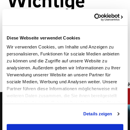
Vorraussetzu
Diese Webseite verwendet Cookies
ngen
Wir verwenden Cookies, um Inhalte und Anzeigen zu
personalisieren, Funktionen für soziale Medien anbieten
zu können und die Zugriffe auf unsere Website zu
analysieren. Außerdem geben wir Informationen zu Ihrer
Verwendung unserer Website an unsere Partner für
soziale Medien, Werbung und Analysen weiter. Unsere
Fach
Partner führen diese Informationen möglicherweise mit
weiteren Daten zusammen, die Sie ihnen bereitgestellt
haben oder die sie im Rahmen Ihrer Nutzung der Dienste
gesammelt haben. Sie geben Einwilligung zu unseren
Details zeigen
Cookies, wenn Sie unsere Webseite weiterhin nutzen.
Impressum
|
Datenschutz