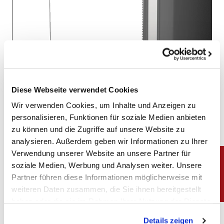
Diese Webseite verwendet Cookies
Wir verwenden Cookies, um Inhalte und Anzeigen zu
personalisieren, Funktionen für soziale Medien anbieten
zu können und die Zugriffe auf unsere Website zu
analysieren. Außerdem geben wir Informationen zu Ihrer
Finition de la façade anthracite
Verwendung unserer Website an unsere Partner für
soziale Medien, Werbung und Analysen weiter. Unsere
La vitrocéramique est encadrée par un cadre en acier. Le
Partner führen diese Informationen möglicherweise mit
profilé de porte de haute qualité convainc par sa
weiteren Daten zusammen, die Sie ihnen bereitgestellt
résistance et sa stabilité particulières.
haben oder die sie im Rahmen Ihrer Nutzung der Dienste
gesammelt haben. Sie geben Einwilligung zu unseren
Details zeigen