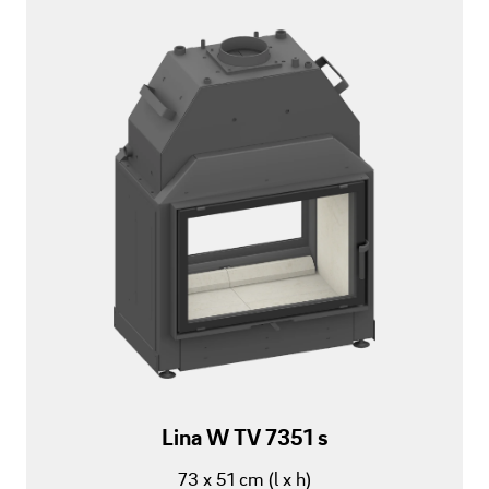
Lina W TV 7351 s
73 x 51 cm (l x h)