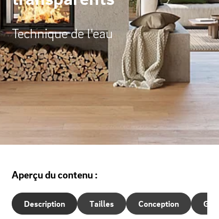
Technique de l'eau
Aperçu du contenu :
Description
Tailles
Conception
Gale