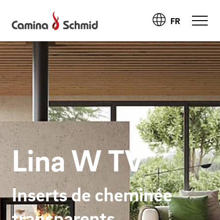
FR
Lina W TV
Inserts de cheminée
transparents